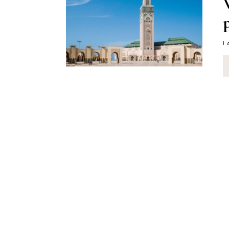
V
p
1