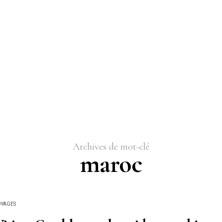
Archives de mot-clé
maroc
OYAGES