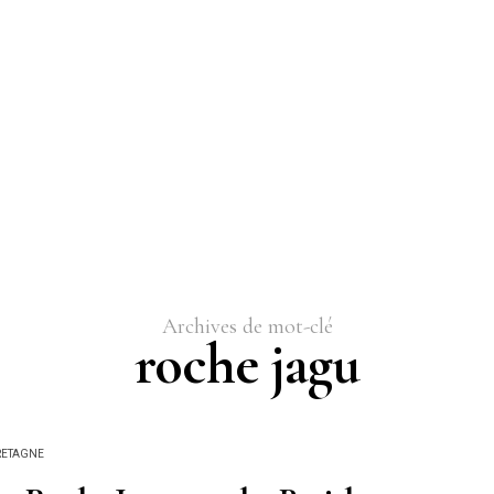
Archives de mot-clé
roche jagu
RETAGNE