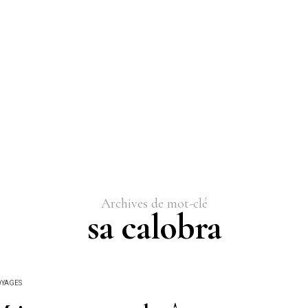
Archives de mot-clé
sa calobra
OYAGES