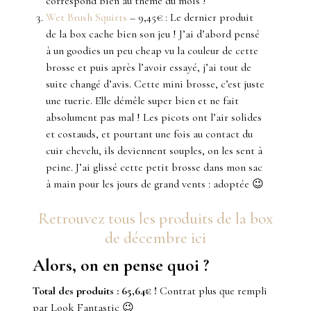
correspond bien au thème du mois !
Wet Brush Squirts
– 9,45€ : Le dernier produit
de la box cache bien son jeu ! J’ai d’abord pensé
à un goodies un peu cheap vu la couleur de cette
brosse et puis après l’avoir essayé, j’ai tout de
suite changé d’avis. Cette mini brosse, c’est juste
une tuerie. Elle démêle super bien et ne fait
absolument pas mal ! Les picots ont l’air solides
et costauds, et pourtant une fois au contact du
cuir chevelu, ils deviennent souples, on les sent à
peine. J’ai glissé cette petit brosse dans mon sac
à main pour les jours de grand vents : adoptée 😉
Retrouvez tous les produits de la box
de décembre ici
Alors, on en pense quoi ?
Total des produits : 65,64€ !
Contrat plus que rempli
par Look Fantastic 😉