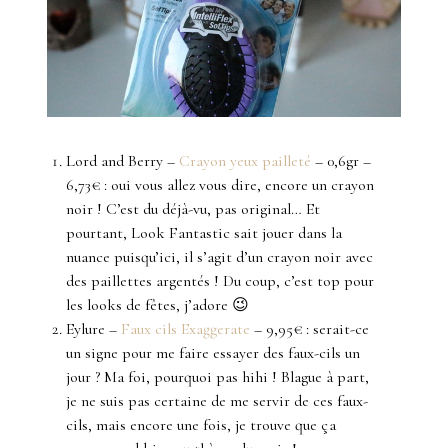
Lord and Berry –
Crayon yeux pailleté
– 0,6gr –
6,73€ : oui vous allez vous dire, encore un crayon
noir ! C’est du déjà-vu, pas original… Et
pourtant, Look Fantastic sait jouer dans la
nuance puisqu’ici, il s’agit d’un crayon noir avec
des paillettes argentés ! Du coup, c’est top pour
les looks de fêtes, j’adore 😉
Eylure –
Faux cils Exaggerate
– 9,95€ : serait-ce
un signe pour me faire essayer des faux-cils un
jour ? Ma foi, pourquoi pas hihi ! Blague à part,
je ne suis pas certaine de me servir de ces faux-
cils, mais encore une fois, je trouve que ça