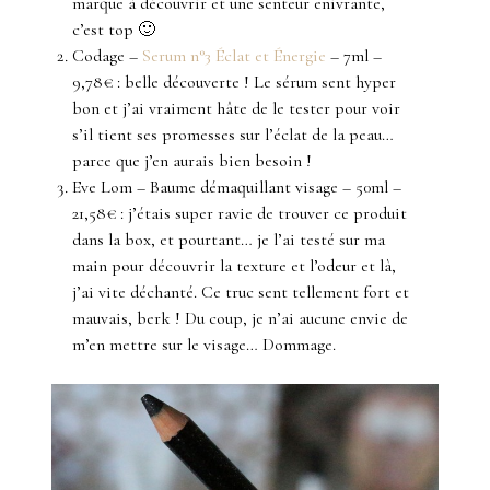
marque à découvrir et une senteur enivrante,
c’est top 🙂
Codage –
Serum n°3 Éclat et Énergie
– 7ml –
9,78€ : belle découverte ! Le sérum sent hyper
bon et j’ai vraiment hâte de le tester pour voir
s’il tient ses promesses sur l’éclat de la peau…
parce que j’en aurais bien besoin !
Eve Lom – Baume démaquillant visage – 50ml –
21,58€ : j’étais super ravie de trouver ce produit
dans la box, et pourtant… je l’ai testé sur ma
main pour découvrir la texture et l’odeur et là,
j’ai vite déchanté. Ce truc sent tellement fort et
mauvais, berk ! Du coup, je n’ai aucune envie de
m’en mettre sur le visage… Dommage.