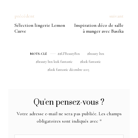
précédent
suivant
Sélection lingerie Lemon
Inspiration déco de salle
Curve
à manger avec Basika
#LFBeautyBox
beauty box
MOTS-CLÉ
beauty box look fantastic
look fantastic
look fantastic décembre 2015
Qu'en pensez-vous ?
Votre adresse e-mail ne sera pas publiée.
Les champs
obligatoires sont indiqués avec
*