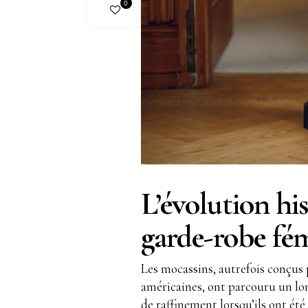
0
L’évolution hi
garde-robe fé
Les mocassins, autrefois conçus
américaines, ont parcouru un l
de raffinement lorsqu’ils ont été