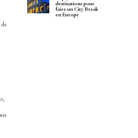
destinations pour
faire un City Break
en Europe
 de
e,
mis