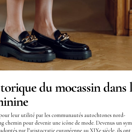
storique du mocassin dans 
minine
 pour leur utilité par les communautés autochtones nord-
ong chemin pour devenir une icône de mode. Devenus un sy
 adoptés par l’aristocratie européenne au XIXe siècle, ils ont