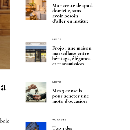
Ma recette de spa à
domicile, sans
avoir besoin
d’aller en institut
MODE
Frojo : une maison
marseillaise entre
héritage, élégance
et transmission
la
MOTO
Mes 5 conseils
pour acheter une
moto d’occasion
mbole
VOYAGES
Top 3 des