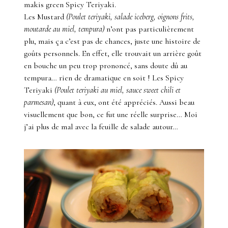
makis green Spicy Teriyaki.
Les Mustard
(Poulet teriyaki, salade iceberg, oignons frits,
moutarde au miel, tempura)
n’ont pas particulièrement
plu, mais ça c’est pas de chances, juste une histoire de
goûts personnels. En effet, elle trouvait un arrière goût
en bouche un peu trop prononcé, sans doute dû au
tempura… rien de dramatique en soit ! Les Spicy
Teriyaki
(Poulet teriyaki au miel, sauce sweet chili et
parmesan)
, quant à eux, ont été appréciés. Aussi beau
visuellement que bon, ce fut une réelle surprise… Moi
j’ai plus de mal avec la feuille de salade autour…