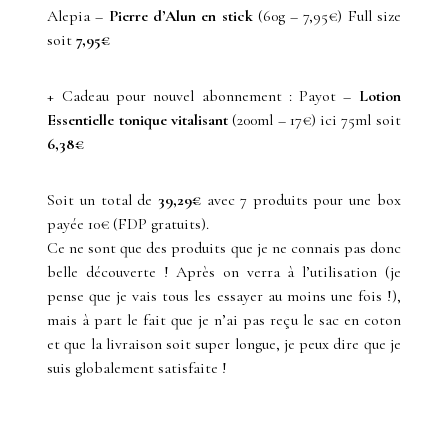
Alepia –
Pierre d’Alun en stick
(60g – 7,95€) Full size
soit
7,95€
+ Cadeau pour nouvel abonnement : Payot –
Lotion
Essentielle tonique vitalisant
(200ml – 17€) ici 75ml soit
6,38€
Soit un total de
39,29€
avec 7 produits pour une box
payée 10€ (FDP gratuits).
Ce ne sont que des produits que je ne connais pas donc
belle découverte ! Après on verra à l’utilisation (je
pense que je vais tous les essayer au moins une fois !),
mais à part le fait que je n’ai pas reçu le sac en coton
et que la livraison soit super longue, je peux dire que je
suis globalement satisfaite !