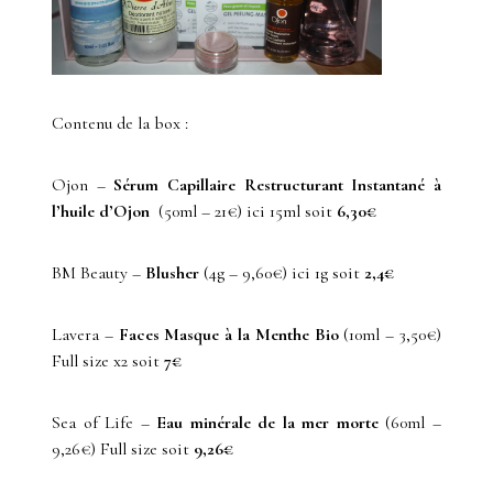
Contenu de la box :
Ojon –
Sérum Capillaire Restructurant Instantané à
l’huile d’Ojon
(50ml – 21€) ici 15ml soit
6,30€
BM Beauty –
Blusher
(4g – 9,60€) ici 1g soit
2,4€
Lavera –
Faces Masque à la Menthe Bio
(10ml – 3,50€)
Full size x2 soit
7€
Sea of Life –
Eau minérale de la mer morte
(60ml –
9,26€) Full size soit
9,26€