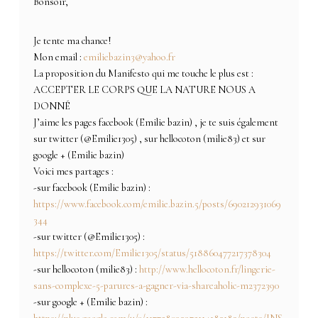
Bonsoir,
Je tente ma chance!
Mon email :
emiliebazin3@yahoo.fr
La proposition du Manifesto qui me touche le plus est :
ACCEPTER LE CORPS QUE LA NATURE NOUS A
DONNÉ
J’aime les pages facebook (Emilie bazin) , je te suis également
sur twitter (@Emilie1305) , sur hellocoton (milie83) et sur
google + (Emilie bazin)
Voici mes partages :
-sur facebook (Emilie bazin) :
https://www.facebook.com/emilie.bazin.5/posts/690212931069
344
-sur twitter (@Emilie1305) :
https://twitter.com/Emilie1305/status/518860477217378304
-sur hellocoton (milie83) :
http://www.hellocoton.fr/lingerie-
sans-complexe-5-parures-a-gagner-via-shareaholic-m2372390
-sur google + (Emilie bazin) :