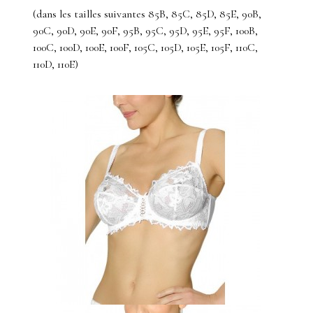
(dans les tailles suivantes 85B, 85C, 85D, 85E, 90B,
90C, 90D, 90E, 90F, 95B, 95C, 95D, 95E, 95F, 100B,
100C, 100D, 100E, 100F, 105C, 105D, 105E, 105F, 110C,
110D, 110E)