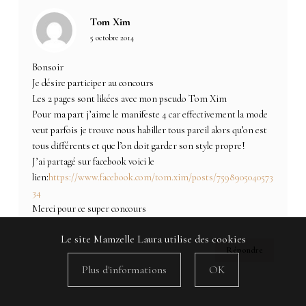
Tom Xim
5 octobre 2014
Bonsoir
Je désire participer au concours
Les 2 pages sont likées avec mon pseudo Tom Xim
Pour ma part j’aime le manifeste 4 car effectivement la mode
veut parfois je trouve nous habiller tous pareil alors qu’on est
tous différents et que l’on doit garder son style propre!
J’ai partagé sur facebook voici le
lien:
https://www.facebook.com/tom.xim/posts/7598905040573
34
Merci pour ce super concours
Le site Mamzelle Laura utilise des cookies
Répondre
Plus d'informations
OK