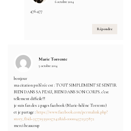
6 octobre 2014
476.477
Répondre
Marie Torrente
5 octobre 2014
bonjour
ma citation préférée est : TOUT SIMPLEMENT SE SENTIR
BIEN DANS SA PEAU, BIEN DANS SON CORPS. c’est
tellement difficile!!
je suis fan des 2 pages facebook (Marie-hélène Torrente)
et je partage :
https://www.facebook.com/permalink.php?
story_fbid=357719391057142&id=100004572527872
merci beaucoup