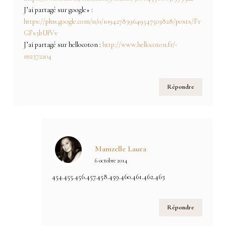
J’ai partagé sur google+ :
https://plus.google.com/u/0/109427839649547503828/posts/Fr
GFs3bUfVv
J’ai partagé sur hellocoton :
http://www.hellocoton.fr/-
m2372204
Répondre
Mamzelle Laura
6 octobre 2014
454.455.456.457.458.459.460.461.462.463
Répondre