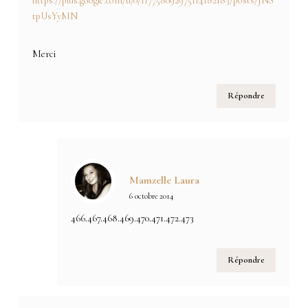
https://plus.google.com/u/0/117758092975114182183/posts/JNS
tpUsYyMN
Merci
Répondre
Mamzelle Laura
6 octobre 2014
466.467.468.469.470.471.472.473
Répondre