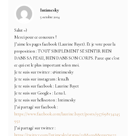
Intimesky
5 octobre 2014
Salut =)
Merci pour ce concours !
J’aime les pages facebook (Laurine Bayet). Et je vote pour la
proposition : TOUT SIMPLEMENT SE SENTIR BIEN
DANS SA PEAU, BIEN DANS SON CORPS. Parce que c’est
ce qui est le plus important selon moi.
Je te suis sur twitter : @intimesky
Je te suis sur instagram : lena.lh
Je te suis sur facebook : Laurine Bayet
Je te suis sur Google+ : Lena L
Je te suis sur hellocoton : Intimesky
J’ai partagé sur facebook :
https://www.facebook.com/laurine.bayet/posts/957698134245
952
J’ai partagé sur twitter :
https://twitter.com/Intimesky/status/518845988031979522