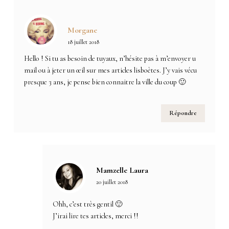
Morgane
18 juillet 2018
Hello ! Si tu as besoin de tuyaux, n’hésite pas à m’envoyer u
mail ou à jeter un œil sur mes articles lisboètes. J’y vais vécu
presque 3 ans, je pense bien connaitre la ville du coup 🙂
Répondre
Mamzelle Laura
20 juillet 2018
Ohh, c’est très gentil 🙂
J’irai lire tes articles, merci !!