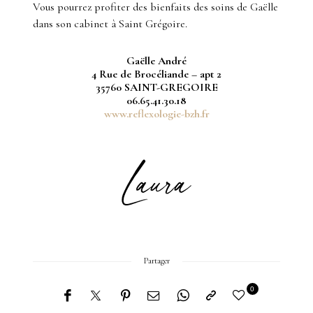
Vous pourrez profiter des bienfaits des soins de Gaëlle
dans son cabinet à Saint Grégoire.
Gaëlle André
4 Rue de Brocéliande – apt 2
35760 SAINT-GREGOIRE
06.65.41.30.18
www.reflexologie-bzh.fr
Partager
0