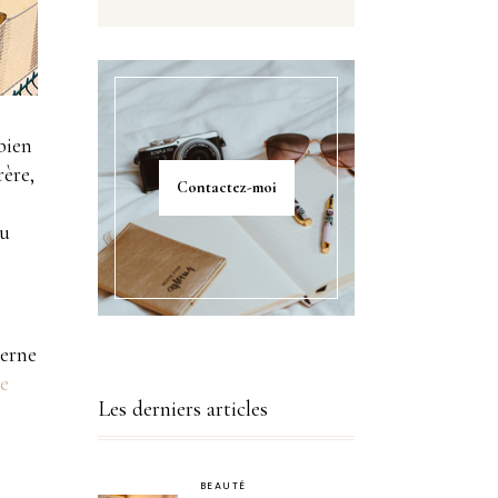
bien
rère,
Contactez-moi
du
terne
le
Les derniers articles
BEAUTÉ