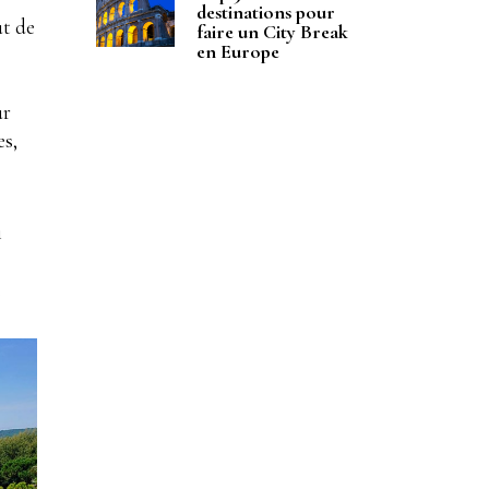
destinations pour
ut de
faire un City Break
en Europe
ur
es,
i
.