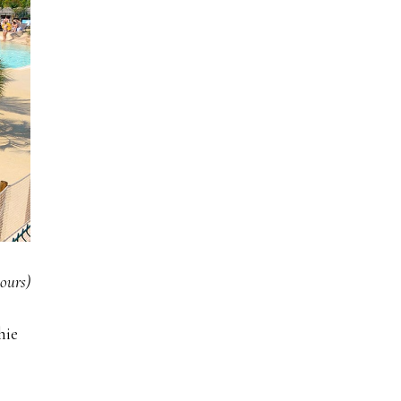
cours)
hie