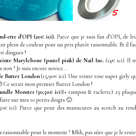
nd-ette d’OPI (20€ ici).
Parce que je suis fan d’OPI, de le
ir plein de couleur pour un prix plutôt raisonnable. Et il fa
ont dingues !
Teinte Marylebone (pastel pink) de Nail Inc.
(14€ ici). Il 
es non ? Je suis encore novice…
 de Butter London
(15,90€ ici). Une teinte rose super girly q
🙂 Ce serait mon premier Butter London !
Bundle Monster
(
30,50€ ici
)(+ tampon & raclette). 25 plaqu
faire sur mes 10 petits doigts 🙂
50€ ici). Parce que pour des manucures au scotch au ren
is raisonnable pour le moment ? Mhh, pas sûre que je le reste