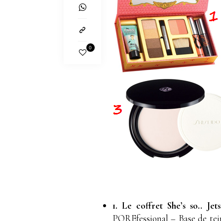
0
1. Le coffret She’s so.. Je
POREfessional – Base de tein