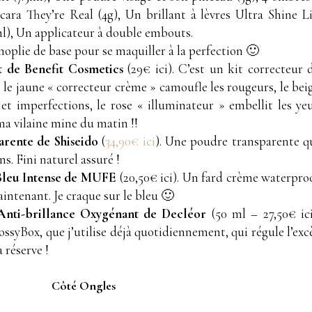
ara They’re Real (4g), Un brillant à lèvres Ultra Shine L
2ml), Un applicateur à double embouts.
noplie de base pour se maquiller à la perfection 🙂
t de Benefit Cosmetics
(29€ ici). C’est un kit correcteur 
: le jaune « correcteur crème » camoufle les rougeurs, le bei
t imperfections, le rose « illuminateur » embellit les ye
ma vilaine mine du matin !!
rente de Shiseido
(
34,90€ ici
). Une poudre transparente q
ns. Fini naturel assuré !
Bleu Intense de MUFE
(20,50€ ici). Un fard crème waterpro
ntenant. Je craque sur le bleu 🙂
Anti-brillance Oxygénant de Decléor
(50 ml – 27,50€ ici
ssyBox, que j’utilise déjà quotidiennement, qui régule l’exc
 réserve !
Côté Ongles