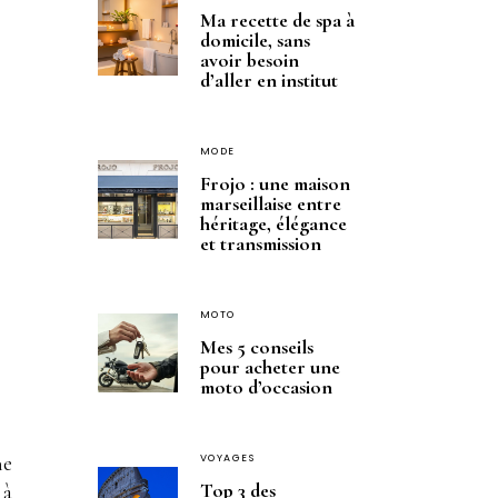
Ma recette de spa à
domicile, sans
avoir besoin
d’aller en institut
MODE
Frojo : une maison
marseillaise entre
héritage, élégance
et transmission
MOTO
Mes 5 conseils
pour acheter une
moto d’occasion
he
VOYAGES
Top 3 des
 à