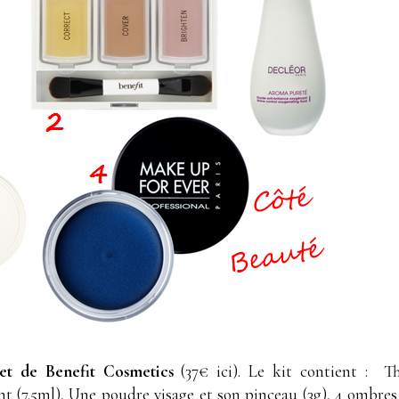
tset de Benefit Cosmetics
(37€ ici). Le kit contient : T
t (7.5ml), Une poudre visage et son pinceau (3g), 4 ombres