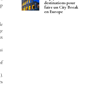
destinations pour
ip
faire un City Break
en Europe
de
ge
ux
ui
of
).
ès