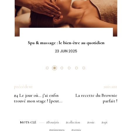
Spa & massage : le bien-être au quotidien
23 JUIN 2025
précédent
suivant
#4 Le jour où… j’ai enfin
La recette du Brownie
trouvé mon stage ! [peut-
parfait !
être un peu grâce à mon
blog]
Bourjois
collection
essie
opi
MOTS-CLÉ
printemps
vernis