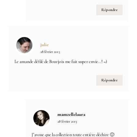
Répondre
julie
28 février 2013
Le amande défilé de Bourjois me fait super envie…! =)
Répondre
mamzellelaura
28 février 2013
J’avoue que la collection toute entière déchire 🙂