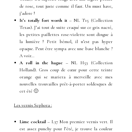
de rose, tout juste comme il faut. Un must have,
j’adore !
It’s totally fort worth it
– NL T15 (Collection
Texas). J’ai tout de suite craqué sur ce gris nacré,
les petites paillettes rose-violette sont dingue à
la lumière ! Petit bémol, il n’est pas hyper
opaque. Peut être sympa avec une base blanche ?
A voir…
A roll in the hague
– NL H53 (Collection
Holland). Gros coup de cœur pour cette teinte
orange qui se mariera à merveille avec mes
nouvelles trouvailles prêt-à-porter soldesques de
cet été 🙂
Les vernis Sephora :
Lime cocktail
– L37 Mon premier vernis vert. Il
est assez punchy pour l’été, je trouve la couleur