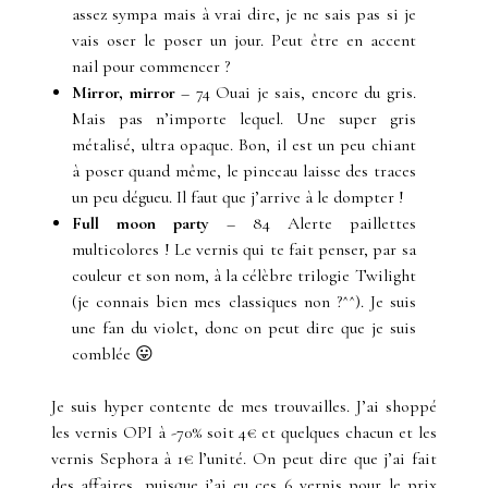
assez sympa mais à vrai dire, je ne sais pas si je
vais oser le poser un jour. Peut être en accent
nail pour commencer ?
Mirror, mirror
– 74 Ouai je sais, encore du gris.
Mais pas n’importe lequel. Une super gris
métalisé, ultra opaque. Bon, il est un peu chiant
à poser quand même, le pinceau laisse des traces
un peu dégueu. Il faut que j’arrive à le dompter !
Full moon party
– 84 Alerte paillettes
multicolores ! Le vernis qui te fait penser, par sa
couleur et son nom, à la célèbre trilogie Twilight
(je connais bien mes classiques non ?^^). Je suis
une fan du violet, donc on peut dire que je suis
comblée 😛
Je suis hyper contente de mes trouvailles. J’ai shoppé
les vernis OPI à -70% soit 4€ et quelques chacun et les
vernis Sephora à 1€ l’unité. On peut dire que j’ai fait
des affaires, puisque j’ai eu ces 6 vernis pour le prix