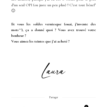
d’un seul OPI (ou juste un peu plus) ! C’est tout bénef’
🙂
Et vous les soldes verniesque (ouai, j’invente des
mots^^), ça a donné quoi ? Vous avez trouvé votre
bonheur ?
Vous aimez les teintes que j’ai acheté ?
Partager
0