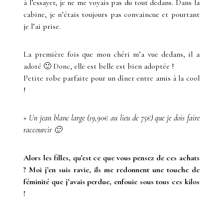
à l’essayer, je ne me voyais pas du tout dedans. Dans la
cabine, je n’étais toujours pas convaincue et pourtant
je l’ai prise.
La première fois que mon chéri m’a vue dedans, il a
adoré 🙂 Donc, elle est belle est bien adoptée !
Petite robe parfaite pour un dîner entre amis à la cool
!
+ Un jean blanc large (19,90€ au lieu de 75€) que je dois faire
raccourcir 🙂
Alors les filles, qu’est ce que vous pensez de ces achats
? Moi j’en suis ravie, ils me redonnent une touche de
féminité que j’avais perdue, enfouie sous tous ces kilos
!