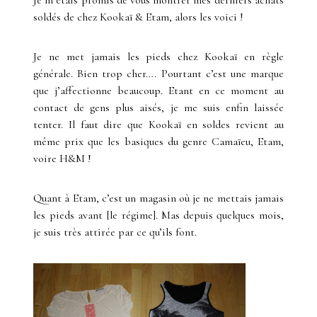
Je m’étais promis de vous montrer mes derniers achats
soldés de chez Kookaï & Etam, alors les voici !
Je ne met jamais les pieds chez Kookaï en règle
générale. Bien trop cher…. Pourtant c’est une marque
que j’affectionne beaucoup. Etant en ce moment au
contact de gens plus aisés, je me suis enfin laissée
tenter. Il faut dire que Kookaï en soldes revient au
même prix que les basiques du genre Camaïeu, Etam,
voire H&M !
Quant à Etam, c’est un magasin où je ne mettais jamais
les pieds avant [le régime]. Mas depuis quelques mois,
je suis très attirée par ce qu’ils font.