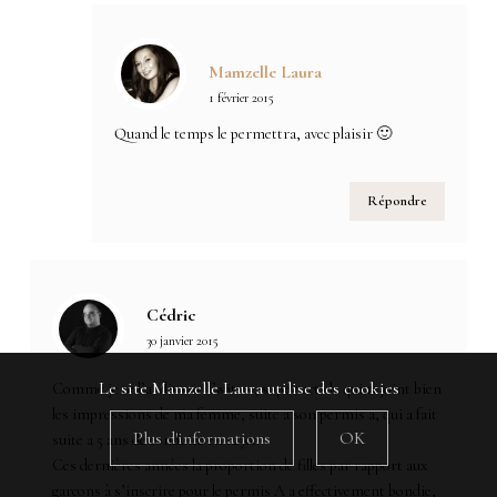
Mamzelle Laura
1 février 2015
Quand le temps le permettra, avec plaisir 🙂
Répondre
Cédric
30 janvier 2015
Le site Mamzelle Laura utilise des cookies
Comme je te l’ai dit sur Twitter, super article qui rejoint bien
les impressions de ma femme, suite a son permis a, qui a fait
Plus d'informations
OK
suite a 5 ans de conduite en 125cc.
Ces dernières années la proportion de filles par rapport aux
garçons à s’inscrire pour le permis A a effectivement bondie,