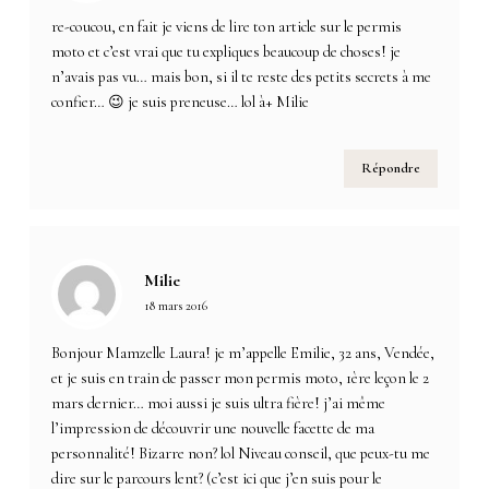
re-coucou, en fait je viens de lire ton article sur le permis
moto et c’est vrai que tu expliques beaucoup de choses! je
n’avais pas vu… mais bon, si il te reste des petits secrets à me
confier… 😉 je suis preneuse… lol à+ Milie
Répondre
Milie
18 mars 2016
Bonjour Mamzelle Laura! je m’appelle Emilie, 32 ans, Vendée,
et je suis en train de passer mon permis moto, 1ère leçon le 2
mars dernier… moi aussi je suis ultra fière! j’ai même
l’impression de découvrir une nouvelle facette de ma
personnalité! Bizarre non? lol Niveau conseil, que peux-tu me
dire sur le parcours lent? (c’est ici que j’en suis pour le