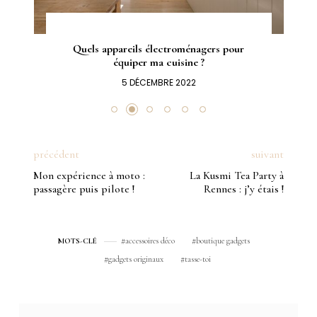
Quels appareils électroménagers pour
équiper ma cuisine ?
5 DÉCEMBRE 2022
précédent
suivant
Mon expérience à moto :
La Kusmi Tea Party à
passagère puis pilote !
Rennes : j’y étais !
accessoires déco
boutique gadgets
MOTS-CLÉ
gadgets originaux
tasse-toi