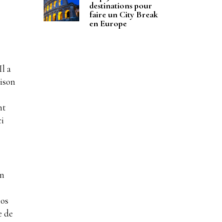
destinations pour
faire un City Break
en Europe
Il a
aison
nt
ci
en
e
nos
e de