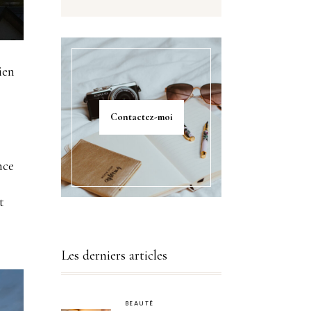
ien
Contactez-moi
nce
t
Les derniers articles
BEAUTÉ