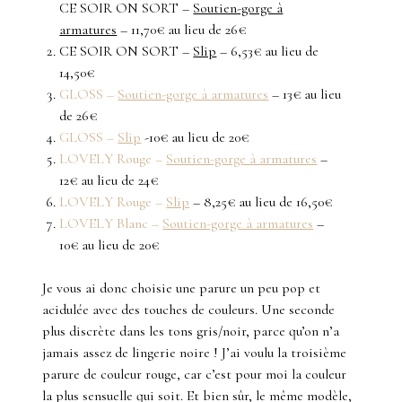
CE SOIR ON SORT –
Soutien-gorge à
armatures
– 11,70€ au lieu de 26€
CE SOIR ON SORT –
Slip
– 6,53€ au lieu de
14,50€
GLOSS –
Soutien-gorge à armatures
– 13€ au lieu
de 26€
GLOSS –
Slip
-10€ au lieu de 20€
LOVELY Rouge –
Soutien-gorge à armatures
–
12€ au lieu de 24€
LOVELY Rouge –
Slip
– 8,25€ au lieu de 16,50€
LOVELY Blanc –
Soutien-gorge à armatures
–
10€ au lieu de 20€
Je vous ai donc choisie une parure un peu pop et
acidulée avec des touches de couleurs. Une seconde
plus discrète dans les tons gris/noir, parce qu’on n’a
jamais assez de lingerie noire ! J’ai voulu la troisième
parure de couleur rouge, car c’est pour moi la couleur
la plus sensuelle qui soit. Et bien sûr, le même modèle,