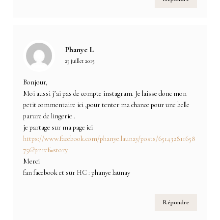
Phanye L
23 juillet 2015
Bonjour,
Moi aussi j’ai pas de compte instagram. Je laisse donc mon
petit commentaire ici ,pour tenter ma chance pour une belle
parure de lingerie .
je partage sur ma page ici
https://www.facebook.com/phanye.launay/posts/651432811658
756?pnref=story
Merci
fan facebook et sur HC : phanye launay
Répondre