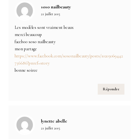
soso nailbeauty
21 juillet 2015
Les modèles sont vraiment beaux
merci beaucoup
faceboo soso nailbeauty
mon partage
https://www.facebook.com/sosonailbeauty/posts/10203069442
736686?pnref=story
bonne soiree
Répondre
lynette abelle
21 juillet 2015