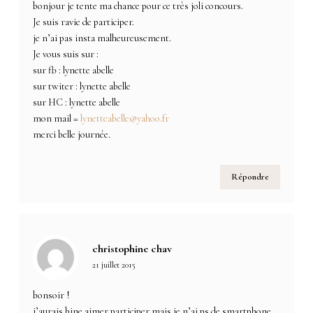
bonjour je tente ma chance pour ce très joli concours.
Je suis ravie de participer.
je n’ai pas insta malheureusement.
Je vous suis sur :
sur fb : lynette abelle
sur twiter : lynette abelle
sur HC : lynette abelle
mon mail =
lynetteabelle@yahoo.fr
merci belle journée.
Répondre
christophine chav
21 juillet 2015
bonsoir !
j’aurais bine aimer participer mais je n’ai ps de smartphone