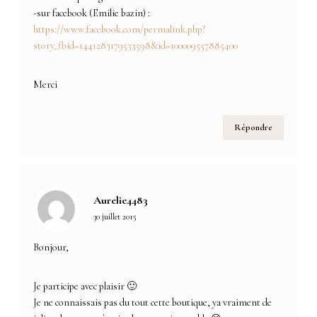
-sur facebook (Emilie bazin) :
https://www.facebook.com/permalink.php?
story_fbid=1441283179533598&id=100009557885400
Merci
Répondre
Aurelie4483
30 juillet 2015
Bonjour,
Je participe avec plaisir 🙂
Je ne connaissais pas du tout cette boutique, ya vraiment de