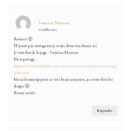
Vanessa Manson
22 juillet 2015
Bonsoir 🙂
N’ayant pas instagram je tente donc ma chance ici.
Je suis fan de la page : Vanessa Manson
Mon partage :
https://www.facebook.com/vanessa.manson.7/posts/102007795
46806727
Merci beaucoup pour ce très beau concours, je croise fort les
doigts 🙂
Bonne soirée
Répondre