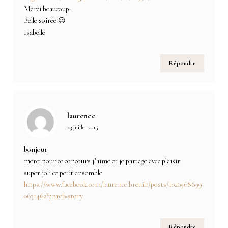
Merci beaucoup.
Belle soirée 😉
Isabelle
Répondre
laurence
23 juillet 2015
bonjour
merci pour ce concours j’aime et je partage avec plaisir
super joli ce petit ensemble
https://www.facebook.com/laurence.breuil1/posts/1020568699
0631462?pnref=story
Répondre