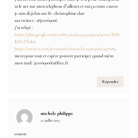
ni le net sur mon telephone d’ailleurs et oui ça existe encore
je suis déjà fan sur fb : christophine chav
sur twitter : @jero69006
j’ai relayé :
https://plus.google.com/103885464653559449904/posts/M8z
MUsTEukd
https://twitter.com/jero69006/status/623520056161497089
merci pour tout et espère pouvoir participer quand mêm
mon mail : jero69006(@)free.fr
Répondre
michele philippe
21 juillet 2015
coucou