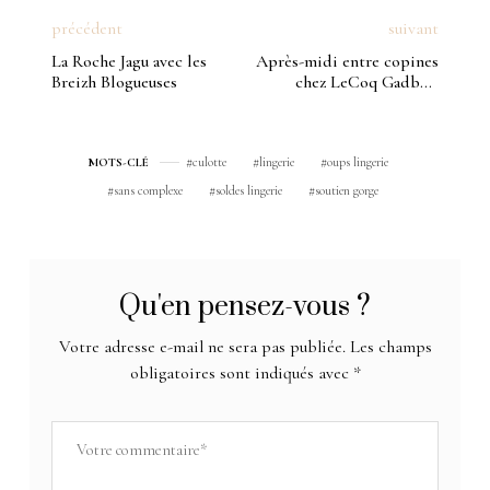
précédent
suivant
La Roche Jagu avec les
Après-midi entre copines
Breizh Blogueuses
chez LeCoq Gadby à
Rennes
culotte
lingerie
oups lingerie
MOTS-CLÉ
sans complexe
soldes lingerie
soutien gorge
Qu'en pensez-vous ?
Votre adresse e-mail ne sera pas publiée.
Les champs
obligatoires sont indiqués avec
*