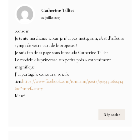
Catherine Tilliet
22 juillet 2015
bonsoir
Je tente ma chance ici car je n’ai pas instagram, c’est d’ailleurs
sympa de votre part de le proposer!
Je suis fan de ta page sous le pseudo Catherine Tilliet
Le modèle « la princesse aux petits pois » est vraiment
magnifique
J’ai partagé le concours, voici le
lien:
https://www.facebook.com/tom.xim/posts/909451062434
610?pnref=story
Merci
Répondre