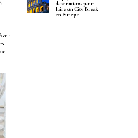
»,
destinations pour
faire un City Break
en Europe
 Avec
es
une