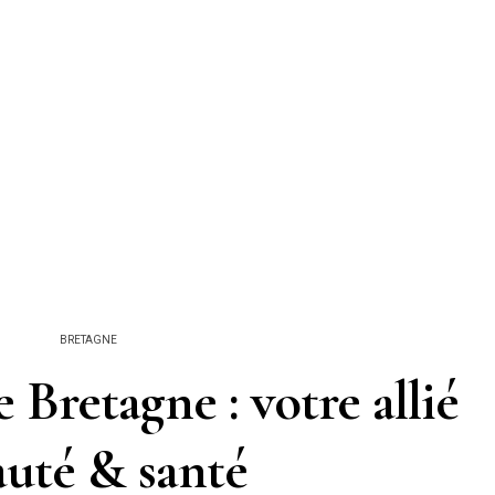
BRETAGNE
e Bretagne : votre allié
auté & santé