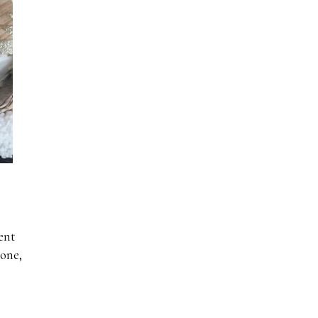
ent
rone,