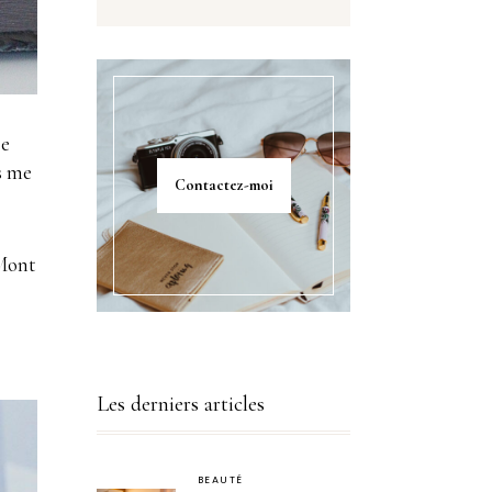
je
s me
Contactez-moi
 Mont
Les derniers articles
BEAUTÉ